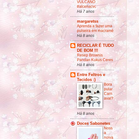
VULCANO
#alcenacvc
Há 7 anos
margaretss
Aprenda a fazer uma
pulseira em macramê
Há 8 anos
RECICLAR É TUDO
DE BOM !!!
Resep Brownis
Pandan Kukus Ceres
Há 8 anos
Entre Feltros e
Tecidos :)
Bora
pular
Carn
aval?
Há 8 anos
Doces Sabonetes
Noss
a
noiva