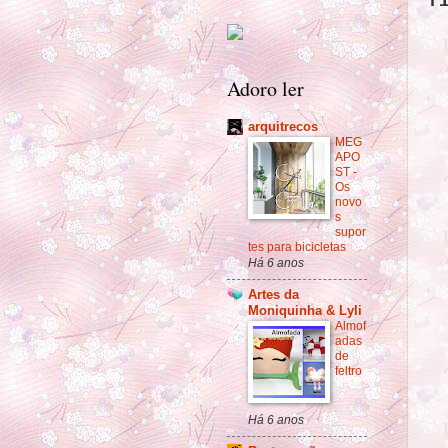
f
Adoro ler
arquitrecos
MEG
APO
ST -
Os
novo
s
supor
tes para bicicletas
Há 6 anos
Artes da
Moniquinha & Lyli
Almof
adas
de
feltro
Há 6 anos