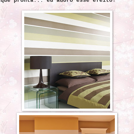
ique pronta...
eu adoro esse efeito!