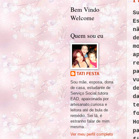
Bem Vindo
S
Welcome
E
n
Quem sou eu
d
m
a
r
p
TATI FESTA
v
Sou mãe, esposa, dona
d
de casa, estudante de
Serviço Social,tutora
d
EAD, apaixonada por
t
artesanato,curiosa e
leitora até de bula de
f
remédio. Sei lá, é
estranho falar de mim
H
mesma...
p
Ver meu perfil completo