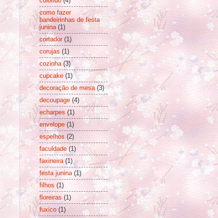
colorido
(4)
como fazer
bandeirinhas de festa
junina
(1)
cortador
(1)
corujas
(1)
cozinha
(3)
cupcake
(1)
decoração de mesa
(3)
decoupage
(4)
echarpes
(1)
envelope
(1)
espelhos
(2)
faculdade
(1)
faxineira
(1)
festa junina
(1)
filhos
(1)
floreiras
(1)
fuxico
(1)