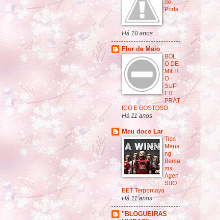
de
Porta
Há 10 anos
Flor de Maio
BOL
O DE
MILH
O -
SUP
ER
PRÁT
ICO E GOSTOSO
Há 11 anos
Meu doce Lar
Tips
Mena
ng
Bersa
ma
Agen
SBO
BET Terpercaya
Há 11 anos
"BLOGUEIRAS