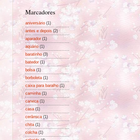
Marcadores
aniversário
(1)
antes e depois
(2)
aparador
(1)
aquário
(1)
baratinho
(3)
batedor
(1)
bolsa
(1)
borboleta
(1)
caixa para baralho
(1)
caminha
(1)
caneca
(1)
casa
(1)
cerâmica
(1)
chita
(1)
colcha
(1)