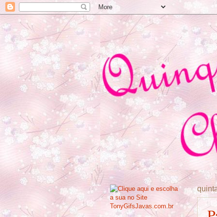
quint
P