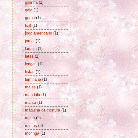
galinha
(1)
galo
(1)
gatos
(1)
hall
(1)
jogo americano
(1)
jornal
(1)
laranja
(1)
latas
(1)
lenços
(1)
listas
(1)
luminária
(1)
malas
(1)
mandala
(1)
manta
(1)
máquina de costura
(1)
mesa
(2)
mimos
(3)
moringa
(1)