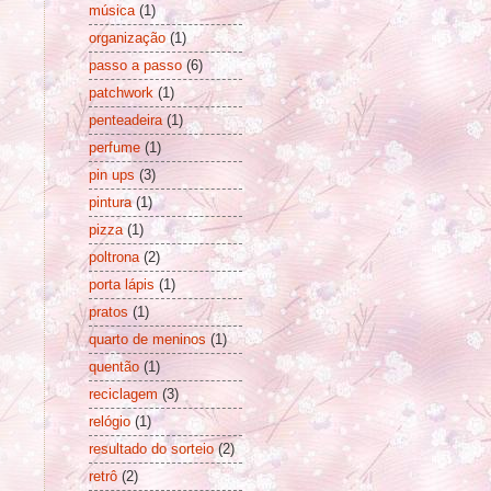
música
(1)
organização
(1)
passo a passo
(6)
patchwork
(1)
penteadeira
(1)
perfume
(1)
pin ups
(3)
pintura
(1)
pizza
(1)
poltrona
(2)
porta lápis
(1)
pratos
(1)
quarto de meninos
(1)
quentão
(1)
reciclagem
(3)
relógio
(1)
resultado do sorteio
(2)
retrô
(2)