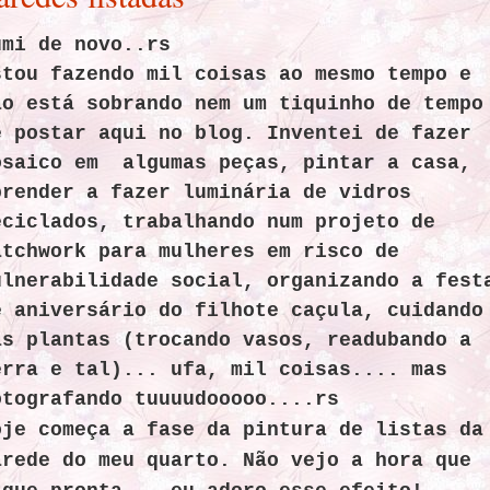
umi de novo..rs
stou fazendo mil coisas ao mesmo tempo e
ão está sobrando nem um tiquinho de tempo
e postar aqui no blog. Inventei de fazer
osaico em algumas peças, pintar a casa,
prender a fazer luminária de vidros
eciclados, trabalhando num projeto de
atchwork para mulheres em risco de
ulnerabilidade social, organizando a fest
e aniversário do filhote caçula, cuidando
as plantas (trocando vasos, readubando a
erra e tal)... ufa, mil coisas.... mas
otografando tuuuudooooo....rs
oje começa a fase da pintura de listas da
arede do meu quarto. Não vejo a hora que