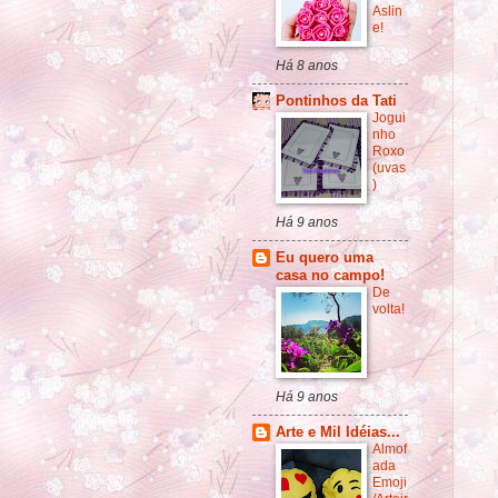
Aslin
e!
Há 8 anos
Pontinhos da Tati
Jogui
nho
Roxo
(uvas
)
Há 9 anos
Eu quero uma
casa no campo!
De
volta!
Há 9 anos
Arte e Mil Idéias...
Almof
ada
Emoji