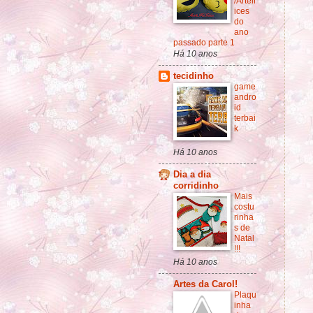
/Arteir
ices
do
ano
passado parte 1
Há 10 anos
tecidinho
game
andro
id
terbai
k
Há 10 anos
Dia a dia
corridinho
Mais
costu
rinha
s de
Natal
!!!
Há 10 anos
Artes da Carol!
Plaqu
inha